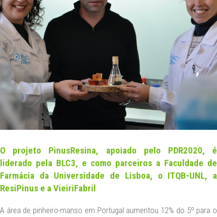
NEWS
CONTACT US
DATA PROTECTION
LEGAL NOTICE
EN
O projeto PinusResina, apoiado pelo PDR2020, é
liderado pela BLC3, e como parceiros a Faculdade de
Farmácia da Universidade de Lisboa, o ITQB-UNL, a
ResiPinus e a VieiriFabril
A área de pinheiro-manso em Portugal aumentou 12% do 5º para o