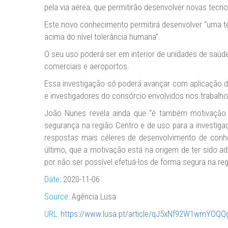
pela via aérea, que permitirão desenvolver novas tecno
Este novo conhecimento permitirá desenvolver “uma te
acima do nível tolerância humana”.
O seu uso poderá ser em interior de unidades de saúde
comerciais e aeroportos.
Essa investigação só poderá avançar com aplicação dos
e investigadores do consórcio envolvidos nos trabalho
João Nunes revela ainda que “é também motivação e
segurança na região Centro e de uso para a investiga
respostas mais céleres de desenvolvimento de conh
último, que a motivação está na origem de ter sido a
por não ser possível efetuá-los de forma segura na reg
Date:
2020-11-06
Source:
Agência Lusa
URL:
https://www.lusa.pt/article/qJ5xNf92W1wmYOQQg