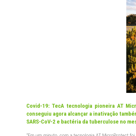
NEWS
CONTACT US
DATA PROTECTION
LEGAL NOTICE
Covid-19: TecA tecnologia pioneira AT Mic
conseguiu agora alcançar a inativação também
SARS-CoV-2 e bactéria da tuberculose no m
“Em um minuto, com a tecnologia AT MicroProtect foi