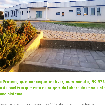
roProtect, que consegue inativar, num minuto, 99,97%
 da bactéria que está na origem da tuberculose no siste
esmo sistema
 possível conseguiu alcançar os 100% de inativação de bactérias q