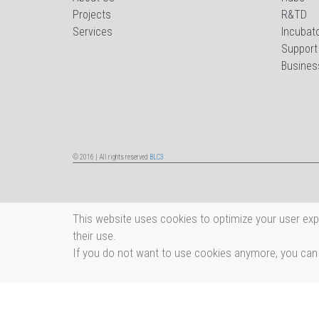
Projects
R&TD
Services
Incubat
Support
Busines
© 2016 | All rights reserved
BLC3
This website uses cookies to optimize your user exp
their use.
If you do not want to use cookies anymore, you can