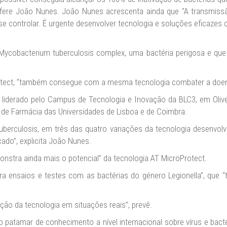
refere João Nunes. João Nunes acrescenta ainda que "A transmis
e se controlar. É urgente desenvolver tecnologia e soluções eficaz
Mycobacterium tuberculosis complex, uma bactéria perigosa e qu
otect, “também consegue com a mesma tecnologia combater a doença
 liderado pelo Campus de Tecnologia e Inovação da BLC3, em Oliveir
 de Farmácia das Universidades de Lisboa e de Coimbra.
berculosis, em três das quatro variações da tecnologia desenvolv
ado”, explicita João Nunes.
nstra ainda mais o potencial” da tecnologia AT MicroProtect.
ra ensaios e testes com as bactérias do género Legionella”, qu
ação da tecnologia em situações reais”, prevê.
 patamar de conhecimento a nível internacional sobre vírus e bac