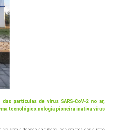
 das partículas de vírus SARS-CoV-2 no ar,
ma tecnológico.nologia pioneira inativa vírus
ue causam a doença da tuberculose em três das quatro