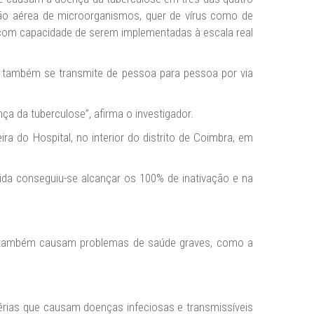
são aérea de microorganismos, quer de vírus como de
es com capacidade de serem implementadas à escala real
e também se transmite de pessoa para pessoa por via
 da tuberculose”, afirma o investigador.
a do Hospital, no interior do distrito de Coimbra, em
ida conseguiu-se alcançar os 100% de inativação e na
e “também causam problemas de saúde graves, como a
térias que causam doenças infeciosas e transmissíveis