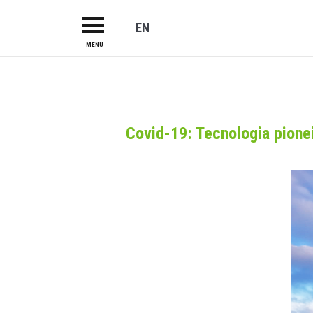
EN
MENU
HOME
ABOUT US
CAMPUS
Covid-19: Tecnologia pione
R&TD
INCUBATOR
PROJECTS
LAB-I-DUCA
INVESTORS
SERVICES