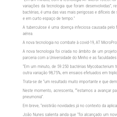
variações da tecnologia que foram desenvolvidas”, 
bactérias, é uma das vias mais perigosas e difíceis d
e em curto espaço de tempo."
A tuberculose é uma doença infeciosa causada pelo 
aérea.
A nova tecnologia no combate à covid-19, AT MicroPr
A nova tecnologia foi criada no âmbito de um projeto
parceria com a Universidade do Minho e as faculdades
“Em um minuto, de 59.250 bactérias Mycobacterium tu
outra variação 98,75%, em ensaios efetuados em triplic
Trata-se de “um resultado muito importante e que demo
Neste momento, acrescenta, ““estamos a avançar pa
pneumonia”.
Em breve, “existirão novidades já no contexto da aplic
João Nunes salienta ainda que “foi alcançado um novo