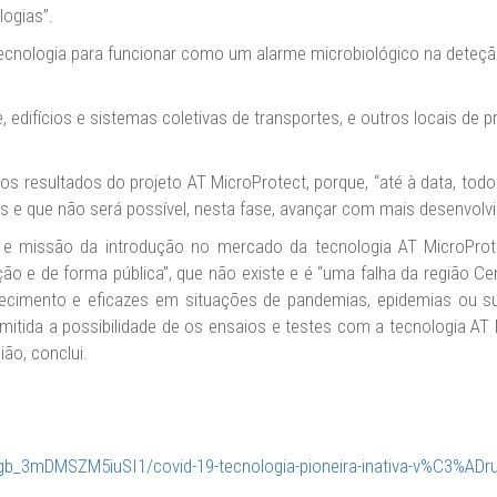
logias”.
cnologia para funcionar como um alarme microbiológico na deteção
, edifícios e sistemas coletivas de transportes, e outros locais 
 resultados do projeto AT MicroProtect, porque, “até à data, todo
s e que não será possível, nesta fase, avançar com mais desenvolv
 missão da introdução no mercado da tecnologia AT MicroProtect
ção e de forma pública”, que não existe e é “uma falha da região 
ecimento e eficazes em situações de pandemias, epidemias ou sur
dmitida a possibilidade de os ensaios e testes com a tecnologia 
ião, conclui.
b_3mDMSZM5iuSI1/covid-19-tecnologia-pioneira-inativa-v%C3%ADru