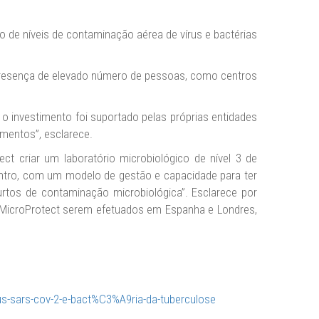
 de níveis de contaminação aérea de vírus e bactérias
de presença de elevado número de pessoas, como centros
 o investimento foi suportado pelas próprias entidades
imentos”, esclarece.
 criar um laboratório microbiológico de nível 3 de
Centro, com um modelo de gestão e capacidade para ter
tos de contaminação microbiológica”. Esclarece por
AT MicroProtect serem efetuados em Espanha e Londres,
s-sars-cov-2-e-bact%C3%A9ria-da-tuberculose