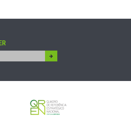
ER
Submit