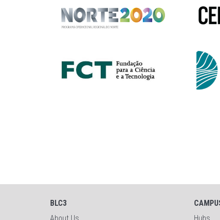
BLC3
CAMPU
About Us
Hubs