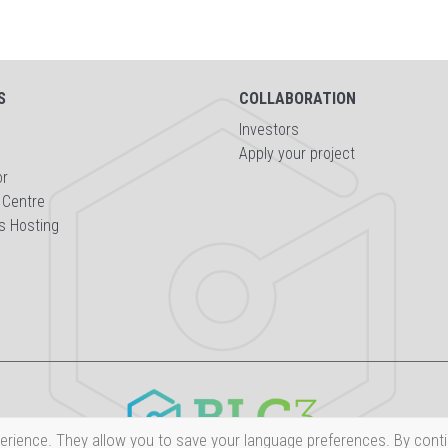
S
COLLABORATION
Investors
Apply your project
or
 Centre
s Hosting
erience. They allow you to save your language preferences. By conti