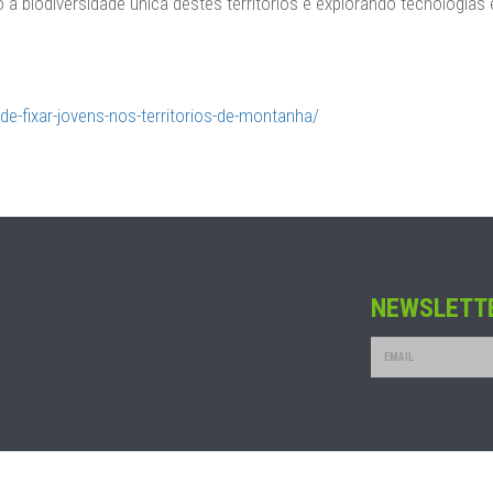
o a biodiversidade única destes territórios e explorando tecnologia
de-fixar-jovens-nos-territorios-de-montanha/
NEWSLETT