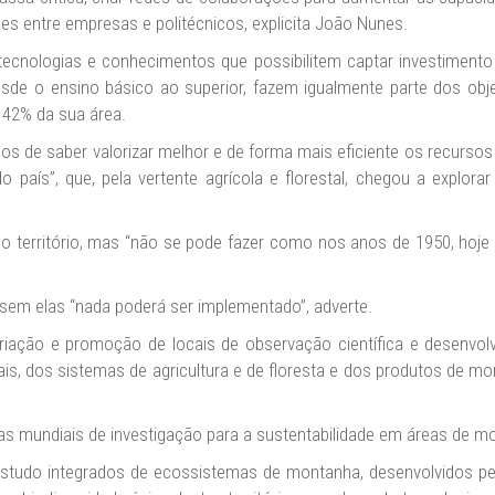
s entre empresas e politécnicos, explicita João Nunes.
tecnologias e conhecimentos que possibilitem captar investiment
desde o ensino básico ao superior, fazem igualmente parte dos o
 42% da sua área.
de saber valorizar melhor e de forma mais eficiente os recursos d
o país”, que, pela vertente agrícola e florestal, chegou a explor
o território, mas “não se pode fazer como nos anos de 1950, hoje
 sem elas “nada poderá ser implementado”, adverte.
riação e promoção de locais de observação científica e desenvolv
ais, dos sistemas de agricultura e de floresta e dos produtos de mo
s mundiais de investigação para a sustentabilidade em áreas de m
 e estudo integrados de ecossistemas de montanha, desenvolvidos p