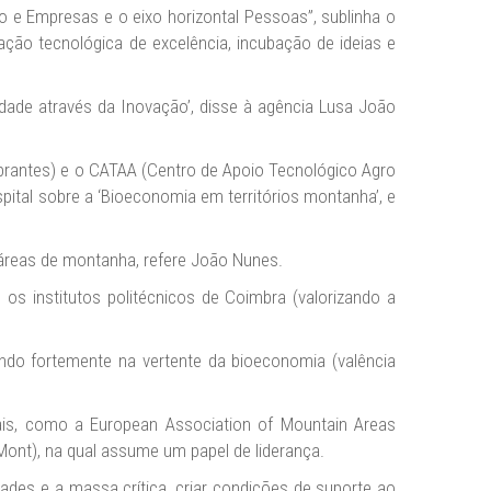
o e Empresas e o eixo horizontal Pessoas”, sublinha o
cação tecnológica de excelência, incubação de ideias e
idade através da Inovação’, disse à agência Lusa João
Abrantes) e o CATAA (Centro de Apoio Tecnológico Agro
pital sobre a ‘Bioeconomia em territórios montanha’, e
 áreas de montanha, refere João Nunes.
os institutos politécnicos de Coimbra (valorizando a
ndo fortemente na vertente da bioeconomia (valência
nais, como a European Association of Mountain Areas
ont), na qual assume um papel de liderança.
ades e a massa crítica, criar condições de suporte ao