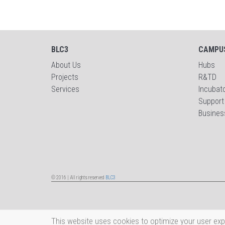
BLC3
CAMPU
About Us
Hubs
Projects
R&TD
Services
Incubat
Support
Busines
© 2016 | All rights reserved
BLC3
This website uses cookies to optimize your user exp