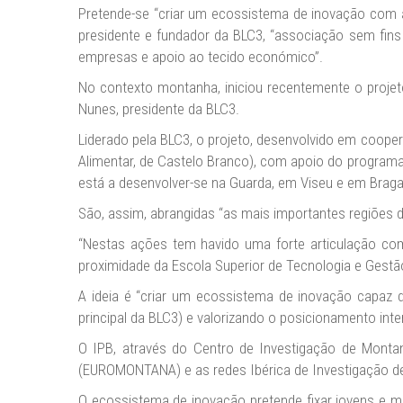
Pretende-se “criar um ecossistema de inovação com a 
presidente e fundador da BLC3, “associação sem fins l
empresas e apoio ao tecido económico”.
No contexto montanha, iniciou recentemente o projeto
Nunes, presidente da BLC3.
Liderado pela BLC3, o projeto, desenvolvido em coope
Alimentar, de Castelo Branco), com apoio do programa 
está a desenvolver-se na Guarda, em Viseu e em Brag
São, assim, abrangidas “as mais importantes regiões 
“Nestas ações tem havido uma forte articulação com 
proximidade da Escola Superior de Tecnologia e Gestão
A ideia é “criar um ecossistema de inovação capaz 
principal da BLC3) e valorizando o posicionamento inte
O IPB, através do Centro de Investigação de Montan
(EUROMONTANA) e as redes Ibérica de Investigação de
O ecossistema de inovação pretende fixar jovens e ma