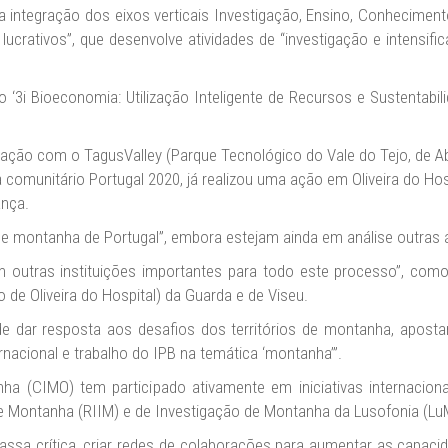
integração dos eixos verticais Investigação, Ensino, Conheciment
ucrativos”, que desenvolve atividades de “investigação e intensifi
 ‘3i Bioeconomia: Utilização Inteligente de Recursos e Sustentabil
ração com o TagusValley (Parque Tecnológico do Vale do Tejo, de 
comunitário Portugal 2020, já realizou uma ação em Oliveira do Hos
ança.
de montanha de Portugal”, embora estejam ainda em análise outras
outras instituições importantes para todo este processo”, como 
 de Oliveira do Hospital) da Guarda e de Viseu.
de dar resposta aos desafios dos territórios de montanha, aposta
rnacional e trabalho do IPB na temática ‘montanha’”.
ha (CIMO) tem participado ativamente em iniciativas internacio
 Montanha (RIIM) e de Investigação de Montanha da Lusofonia (LuM
ssa crítica, criar redes de colaborações para aumentar as capacid