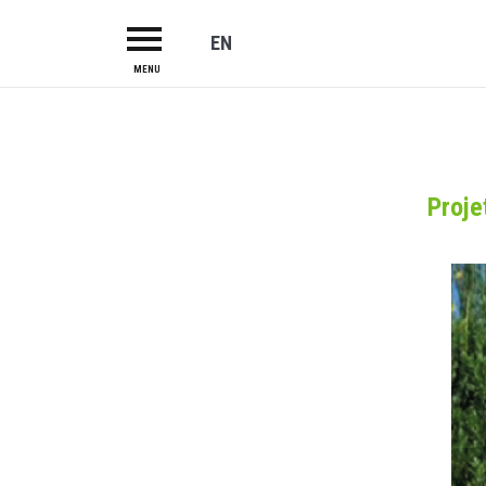
EN
MENU
HOME
ABOUT US
CAMPUS
Proje
R&TD
INCUBATOR
PROJECTS
LAB-I-DUCA
INVESTORS
SERVICES