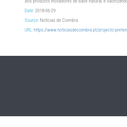
aos produtos inovadores de base natural, e valorizand
Date:
2018-06-29
Source:
Notícias de Coimbra
URL:
https://www.noticiasdecoimbra.pt/projecto-preten