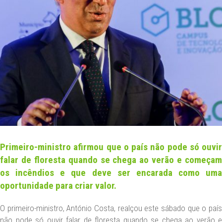
NEWS
CONTACT US
DATA PROTECTION
LEGAL NOTICE
EN
Primeiro-ministro afirmou que o país não pode só ouvir
falar de floresta quando se chega ao verão e começam
os incêndios e que deve ser encarada como uma
oportunidade para criar valor.
O primeiro-ministro, António Costa, realçou este sábado que o país
não pode só ouvir falar de floresta quando se chega ao verão e