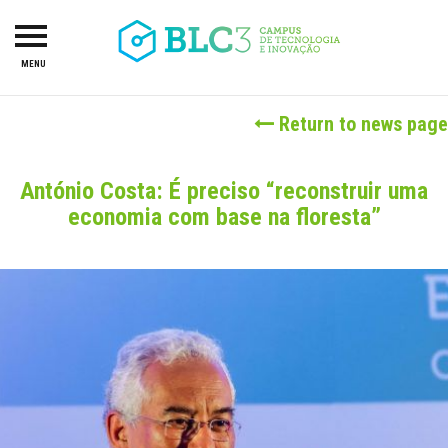
MENU
HOME
Return to news page
ABOUT US
CAMPUS
António Costa: É preciso “reconstruir uma
economia com base na floresta”
R&TD
INCUBATOR
PROJECTS
LAB-I-DUCA
INVESTORS
SERVICES