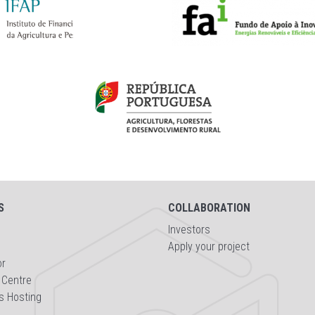
S
COLLABORATION
Investors
Apply your project
or
 Centre
s Hosting