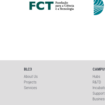
BLC3
CAMPU
About Us
Hubs
Projects
R&TD
Services
Incubat
Support
Busines