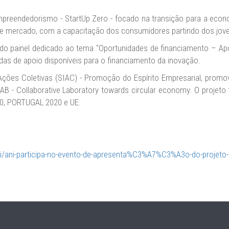
 empreendedorismo - StartUp Zero - focado na transição para a eco
 de mercado, com a capacitação dos consumidores partindo dos jovens
 do painel dedicado ao tema “Oportunidades de financiamento – Apo
das de apoio disponíveis para o financiamento da inovação.
Ações Coletivas (SIAC) - Promoção do Espírito Empresarial, pro
 Collaborative Laboratory towards circular economy. O projeto 
20, PORTUGAL 2020 e UE.
ni/ani-participa-no-evento-de-apresenta%C3%A7%C3%A3o-do-projeto-