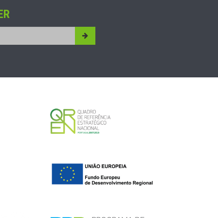
ER
Submit