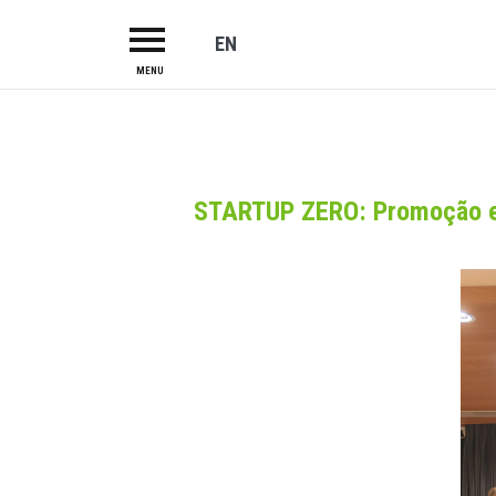
EN
MENU
HOME
ABOUT US
CAMPUS
STARTUP ZERO: Promoção e 
R&TD
INCUBATOR
PROJECTS
LAB-I-DUCA
INVESTORS
SERVICES