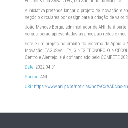
Edifício S1 da SANJOTEC, em São João da Madeira.
A iniciativa pretende lançar o projeto de inovação e
negócio circulares por design para a criação de valor
João Mendes Borga, administrador da ANI, fará parte
no qual serão apresentadas as principais redes e medi
Este é um projeto no âmbito do Sistema de Apoio a 
Inovação; TAGUSVALLEY; SINES TECNOPOLO e CECOLAB -
Centro e Alentejo, e é cofinanciado pelo COMPETE 20
Date:
2022-04-01
Source:
ANI
URL:
https://www.ani.pt/pt/noticias/not%C3%ADcias-a