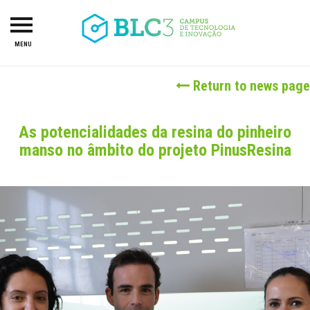
MENU
HOME
Return to news page
ABOUT US
CAMPUS
As potencialidades da resina do pinheiro
manso no âmbito do projeto PinusResina
R&TD
INCUBATOR
PROJECTS
LAB-I-DUCA
INVESTORS
SERVICES