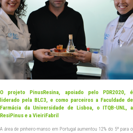
NEWS
CONTACT US
DATA PROTECTION
LEGAL NOTICE
EN
O projeto PinusResina, apoiado pelo PDR2020, é
liderado pela BLC3, e como parceiros a Faculdade de
Farmácia da Universidade de Lisboa, o ITQB-UNL, a
ResiPinus e a VieiriFabril
A área de pinheiro-manso em Portugal aumentou 12% do 5º para o