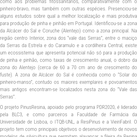
como aos problemas fitossanitários, comparativamente com o
pinheiro-bravo, mas também com outras espécies. Presenciou-se
alguns estudos sobre qual a melhor localização e mais produtiva
para produção de pinha e pinhão em Portugal. Identificou-se a zona
da Alcácer do Sal e Coruche (Alentejo) como a zona principal. Na
região centro Interior, zona dos “vale das Serras”, entre o maciço
da Serras da Estrela e do Caramulo e a cordilheira Central, existe
um ecossistema que apresenta potencial não só para a produção
de pinha e pinhão, como taxas de crescimento anual, o dobro da
zona do Alentejo (cerca de 60 a 70 cm ano de crescimento do
fuste). A zona de Alcácer do Sal é conhecida como o “Solar do
pinheiro-manso”, contudo os maiores exemplares e povoamentos
mais antigos encontram-se localizados nesta zona do “Vale das
Serras”.
O projeto PinusResina, apoiado pelo programa PDR2020, é liderado
pela BLC3, e como parceiros a Faculdade de Farmácia da
Universidade de Lisboa, o ITQB-UNL, a ResiPinus e a VieiriFabril. O
projeto tem como principais objetivos o desenvolvimento de novos
modelos de silvicultura que permitam alavancar a fileira da Resina