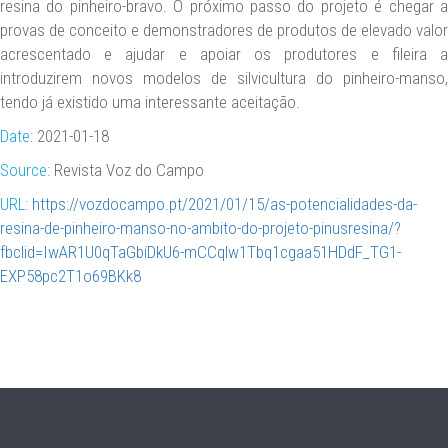
resina do pinheiro-bravo. O próximo passo do projeto é chegar a
provas de conceito e demonstradores de produtos de elevado valor
acrescentado e ajudar e apoiar os produtores e fileira a
introduzirem novos modelos de silvicultura do pinheiro-manso,
tendo já existido uma interessante aceitação.
Date:
2021-01-18
Source:
Revista Voz do Campo
URL:
https://vozdocampo.pt/2021/01/15/as-potencialidades-da-
resina-de-pinheiro-manso-no-ambito-do-projeto-pinusresina/?
fbclid=IwAR1U0qTaGbiDkU6-mCCqlw1Tbq1cgaa51HDdF_TG1-
EXP58pc2T1o69BKk8