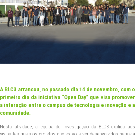
NEWS
CONTACT US
DATA PROTECTION
LEGAL NOTICE
EN
A BLC3 arrancou, no passado dia 14 de novembro, com o
primeiro dia da iniciativa “Open Day” que visa promover
a interação entre o campus de tecnologia e inovação e a
comunidade.
Nesta atividade, a equipa de Investigação da BLC3 explica aos
visitantes quais os projetos que estão a ser desenvolvidos naquela