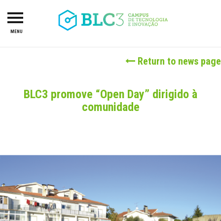
MENU
HOME
Return to news page
ABOUT US
CAMPUS
BLC3 promove “Open Day” dirigido à
comunidade
R&TD
INCUBATOR
PROJECTS
LAB-I-DUCA
INVESTORS
SERVICES