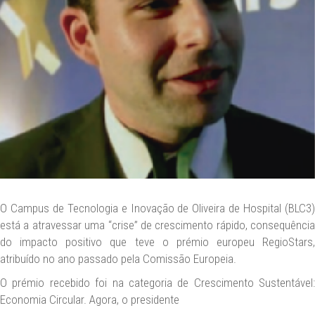
NEWS
CONTACT US
DATA PROTECTION
LEGAL NOTICE
EN
O Campus de Tecnologia e Inovação de Oliveira de Hospital (BLC3)
está a atravessar uma “crise” de crescimento rápido, consequência
do impacto positivo que teve o prémio europeu RegioStars,
atribuído no ano passado pela Comissão Europeia.
O prémio recebido foi na categoria de Crescimento Sustentável:
Economia Circular. Agora, o presidente