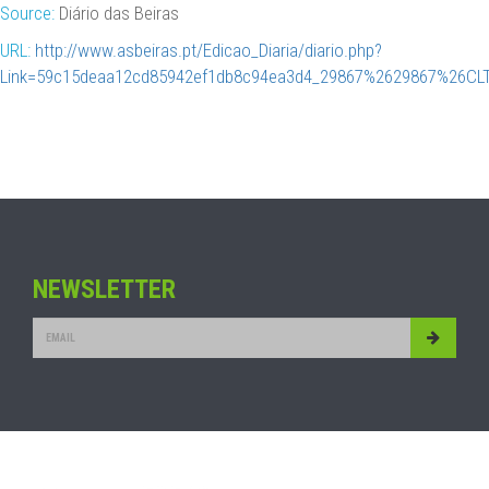
Source:
Diário das Beiras
URL:
http://www.asbeiras.pt/Edicao_Diaria/diario.php?
Link=59c15deaa12cd85942ef1db8c94ea3d4_29867%2629867%26C
NEWSLETTER
Submit