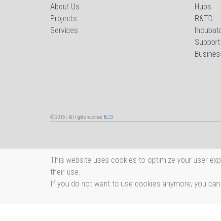
About Us
Hubs
Projects
R&TD
Services
Incubat
Support
Busines
© 2016 | All rights reserved
BLC3
This website uses cookies to optimize your user exp
their use.
If you do not want to use cookies anymore, you can