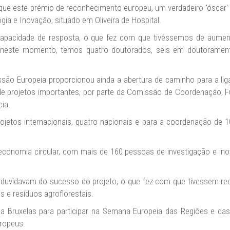
que este prémio de reconhecimento europeu, um verdadeiro 'óscar'
a e Inovação, situado em Oliveira de Hospital.
e capacidade de resposta, o que fez com que tivéssemos de au
neste momento, temos quatro doutorados, seis em doutoramento
missão Europeia proporcionou ainda a abertura de caminho para a 
e projetos importantes, por parte da Comissão de Coordenação, F
ia.
jetos internacionais, quatro nacionais e para a coordenação de 10
conomia circular, com mais de 160 pessoas de investigação e inov
duvidavam do sucesso do projeto, o que fez com que tivessem rece
s e resíduos agroflorestais.
 Bruxelas para participar na Semana Europeia das Regiões e das C
uropeus.