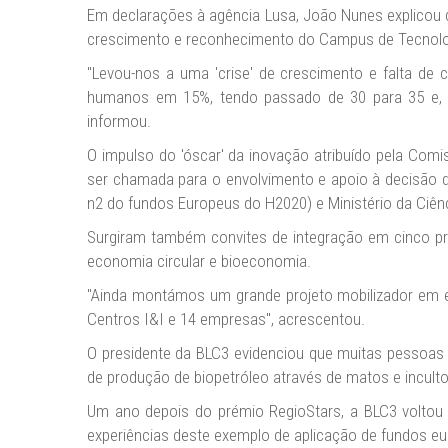
Em declarações à agência Lusa, João Nunes explicou 
crescimento e reconhecimento do Campus de Tecnologi
"Levou-nos a uma 'crise' de crescimento e falta d
humanos em 15%, tendo passado de 30 para 35 e, 
informou.
O impulso do 'óscar' da inovação atribuído pela Co
ser chamada para o envolvimento e apoio à decisão d
n2 do fundos Europeus do H2020) e Ministério da Ciênc
Surgiram também convites de integração em cinco pro
economia circular e bioeconomia.
"Ainda montámos um grande projeto mobilizador em e
Centros I&I e 14 empresas", acrescentou.
O presidente da BLC3 evidenciou que muitas pessoas 
de produção de biopetróleo através de matos e inculto
Um ano depois do prémio RegioStars, a BLC3 voltou a
experiências deste exemplo de aplicação de fundos e