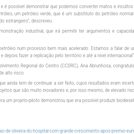
r e é possível demonstrar que podemos converter matos e incultos
róleo, um petróleo verde, que é um substituto do petróleo normal. É
o estrangeiro", descreveu.
nstração industrial, que irá permitir ter argumentos e capacida
petróleo num processo bem mais acelerado. Estamos a falar de um
depois fazer a replicação pelo território e até a nível internacional
lvimento Regional do Centro (CCDRC), Ana Abrunhosa, congratulo
e alto risco.
que ainda tem de continuar a ser feito, cujos resultados eram in
ojetos que são muito inovadores e, por isso mesmo, de elevado risc
era um projeto-piloto demonstrou que era possível produzir biodiesel
cao-de-oliveira-do-hospital-com-grande-crescimento-apos-premio-eu