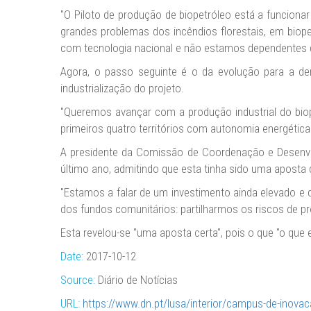
"O Piloto de produção de biopetróleo está a funciona
grandes problemas dos incêndios florestais, em biopet
com tecnologia nacional e não estamos dependentes d
Agora, o passo seguinte é o da evolução para a demo
industrialização do projeto.
"Queremos avançar com a produção industrial do bio
primeiros quatro territórios com autonomia energética e 
A presidente da Comissão de Coordenação e Desenvo
último ano, admitindo que esta tinha sido uma aposta d
"Estamos a falar de um investimento ainda elevado e 
dos fundos comunitários: partilharmos os riscos de pr
Esta revelou-se "uma aposta certa", pois o que "o que 
Date:
2017-10-12
Source:
Diário de Notícias
URL:
https://www.dn.pt/lusa/interior/campus-de-inova