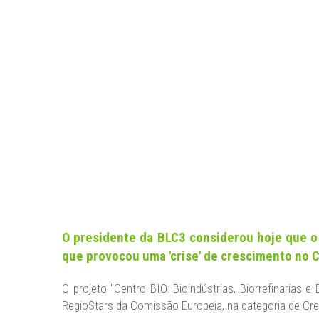
NEWS
CONTACT US
DATA PROTECTION
LEGAL NOTICE
O presidente da BLC3 considerou hoje que o
que provocou uma 'crise' de crescimento no C
O projeto "Centro BIO: Bioindústrias, Biorrefinarias
RegioStars da Comissão Europeia, na categoria de Cre