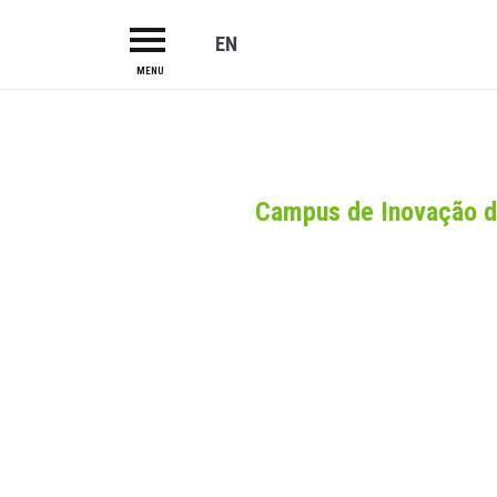
EN
MENU
HOME
ABOUT US
CAMPUS
Campus de Inovação d
R&TD
INCUBATOR
PROJECTS
LAB-I-DUCA
INVESTORS
SERVICES