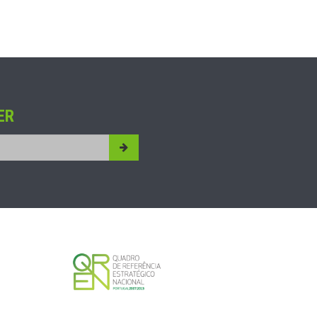
ER
Submit