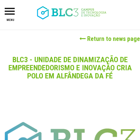
MENU
HOME
Return to news page
ABOUT US
CAMPUS
BLC3 - UNIDADE DE DINAMIZAÇÃO DE
EMPREENDEDORISMO E INOVAÇÃO CRIA
R&TD
POLO EM ALFÂNDEGA DA FÉ
INCUBATOR
PROJECTS
LAB-I-DUCA
INVESTORS
SERVICES